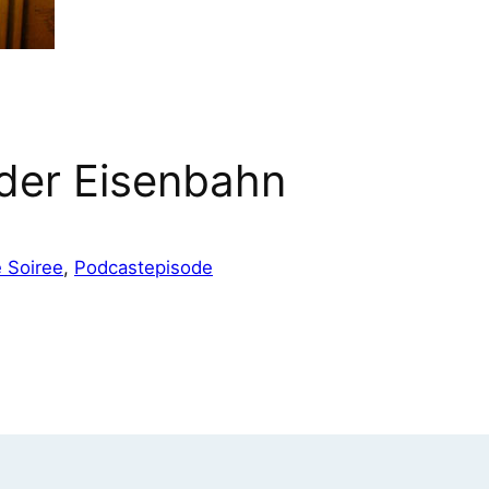
der Eisenbahn
e Soiree
, 
Podcastepisode