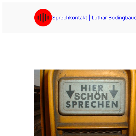
Skip
to
Sprechkontakt | Lothar Bodingbau
content