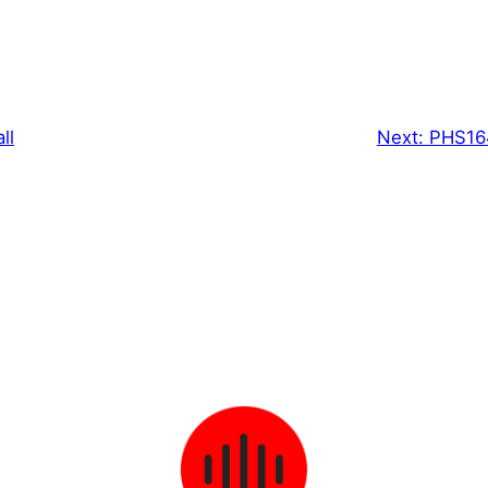
ll
Next:
PHS164